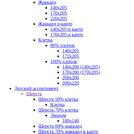
Жаккард
140x205
170х205
220х205
Жаккард в канте
140х205 в канте
170х205 в канте
Клетка
80% хлопок
140x205
172х205
100% хлопок
140x200 (140х205)
170x200 (170х205)
200х200
200х220
Детский ассортимент
Шерсть
Шерсть 50% клетка
Клетка
Шерсть 70% клетка
Эконом
100x140
Шерсть 60% жаккард
Шерсть 70% жаккард в канте