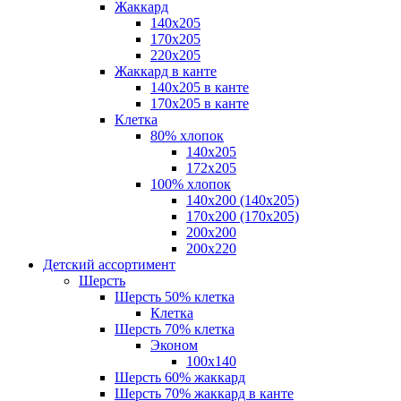
Жаккард
140x205
170х205
220х205
Жаккард в канте
140х205 в канте
170х205 в канте
Клетка
80% хлопок
140x205
172х205
100% хлопок
140x200 (140х205)
170x200 (170х205)
200х200
200х220
Детский ассортимент
Шерсть
Шерсть 50% клетка
Клетка
Шерсть 70% клетка
Эконом
100x140
Шерсть 60% жаккард
Шерсть 70% жаккард в канте