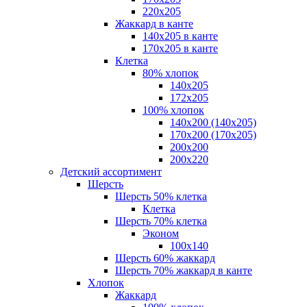
220х205
Жаккард в канте
140х205 в канте
170х205 в канте
Клетка
80% хлопок
140x205
172х205
100% хлопок
140x200 (140х205)
170x200 (170х205)
200х200
200х220
Детский ассортимент
Шерсть
Шерсть 50% клетка
Клетка
Шерсть 70% клетка
Эконом
100x140
Шерсть 60% жаккард
Шерсть 70% жаккард в канте
Хлопок
Жаккард