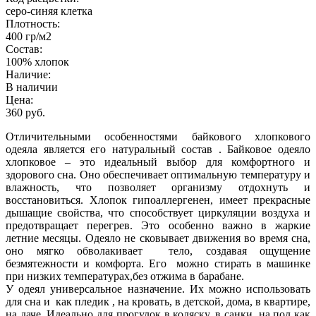
серо-синяя клетка
Плотность:
400 гр/м2
Состав:
100% хлопок
Наличие:
В наличии
Цена:
360 руб.
Отличительными особенностями байкового хлопкового
одеяла является его натуральный состав . Байковое одеяло
хлопковое – это идеальный выбор для комфортного и
здорового сна. Оно обеспечивает оптимальную температуру и
влажность, что позволяет организму отдохнуть и
восстановиться. Хлопок гипоаллергенен, имеет прекрасные
дышащие свойства, что способствует циркуляции воздуха и
предотвращает перегрев. Это особенно важно в жаркие
летние месяцы. Одеяло не сковывает движения во время сна,
оно мягко обволакивает тело, создавая ощущение
безмятежности и комфорта. Его можно стирать в машинке
при низких температурах,без отжима в барабане.
У одеял универсальное назначение. Их можно использовать
для сна и как пледик , на кровать, в детской, дома, в квартире,
на даче. Идеально для прогулок в коляску, в санки, на пол как