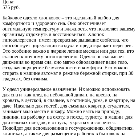
Цена:
575 руб.
Байковое одеяло хлопковое – это идеальный выбор для
комфортного и здорового сна. Оно обеспечивает
оптимальную температуру и влажность, что позволяет вашему
организму отдохнуть и восстановиться. Хлопок
гипоаллергенен, имеет прекрасные дышащие свойства, что
способствует циркуляции воздуха и предотвращает перегрев.
Это особенно важно в жаркие летние месяцы или для тех, кто
склонен к ночному потоотделению. Одеяло не сковывает
движения во время сна, оно мягко обволакивает ваше тело,
создавая ощущение безмятежности и комфорта. Его можно
стирать в машине автомат в режиме бережной стирки, при 30
градусах, без отжима.
У одеял универсальное назначение. Их можно использовать
для сна и как плед на небольшой диван, на кресло, на
кровать, в детской, в спальне, в гостиной, дома, в квартире, на
даче. Идеально для гостей, для съемных квартир, студентам,
занимает мало места в шкафу. Можно взять на природу,
пикник, на рыбалку, на охоту, в поход, туристу, в машин для
длительных поездок, в отпуск, укрыться и согреться.
Подойдет для использования в госучреждениях, общежитиях,
клиниках, а также для размещения рабочих в бытовках на