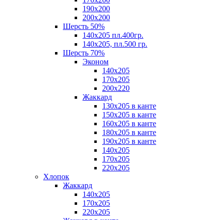
190х200
200х200
Шерсть 50%
140х205 пл.400гр.
140х205, пл.500 гр.
Шерсть 70%
Эконом
140х205
170х205
200х220
Жаккард
130х205 в канте
150х205 в канте
160х205 в канте
180х205 в канте
190х205 в канте
140х205
170х205
220х205
Хлопок
Жаккард
140x205
170х205
220х205