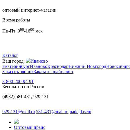
оптовый интернет-магазин
Время работы
00
00
Пн-Пт:
9
-16
мск
Каталог
Ваш город:
Иваново
Екатеринбург
Иваново
Краснодар
Нижний Новгород
Новосибир
Заказать звонок
Заказать прайс-лист
8-800-200-94-91
Бесплатно по России
(4932) 581-431, 929-131
929-131@mail.ru
581-431@mail.ru
nadejdasem
Оптовый прайс