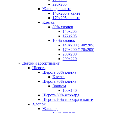
220х205
Жаккард в канте
140х205 в канте
170х205 в канте
Клетка
80% хлопок
140x205
172х205
100% хлопок
140x200 (140х205)
170x200 (170х205)
200х200
200х220
Детский ассортимент
Шерсть
Шерсть 50% клетка
Клетка
Шерсть 70% клетка
Эконом
100x140
Шерсть 60% жаккард
Шерсть 70% жаккард в канте
Хлопок
Жаккард