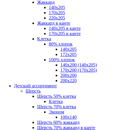
Жаккард
140x205
170х205
220х205
Жаккард в канте
140х205 в канте
170х205 в канте
Клетка
80% хлопок
140x205
172х205
100% хлопок
140x200 (140х205)
170x200 (170х205)
200х200
200х220
Детский ассортимент
Шерсть
Шерсть 50% клетка
Клетка
Шерсть 70% клетка
Эконом
100x140
Шерсть 60% жаккард
Шерсть 70% жаккард в канте