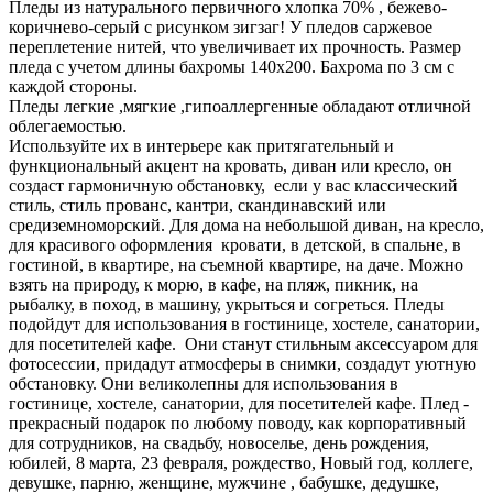
Пледы из натурального первичного хлопка 70% , бежево-
коричнево-серый с рисунком зигзаг! У пледов саржевое
переплетение нитей, что увеличивает их прочность. Размер
пледа с учетом длины бахромы 140х200. Бахрома по 3 см с
каждой стороны.
Пледы легкие ,мягкие ,гипоаллергенные обладают отличной
облегаемостью.
Используйте их в интерьере как притягательный и
функциональный акцент на кровать, диван или кресло, он
создаст гармоничную обстановку, если у вас классический
стиль, стиль прованс, кантри, скандинавский или
средиземноморский. Для дома на небольшой диван, на кресло,
для красивого оформления кровати, в детской, в спальне, в
гостиной, в квартире, на съемной квартире, на даче. Можно
взять на природу, к морю, в кафе, на пляж, пикник, на
рыбалку, в поход, в машину, укрыться и согреться. Пледы
подойдут для использования в гостинице, хостеле, санатории,
для посетителей кафе. Они станут стильным аксессуаром для
фотосессии, придадут атмосферы в снимки, создадут уютную
обстановку. Они великолепны для использования в
гостинице, хостеле, санатории, для посетителей кафе. Плед -
прекрасный подарок по любому поводу, как корпоративный
для сотрудников, на свадьбу, новоселье, день рождения,
юбилей, 8 марта, 23 февраля, рождество, Новый год, коллеге,
девушке, парню, женщине, мужчине , бабушке, дедушке,