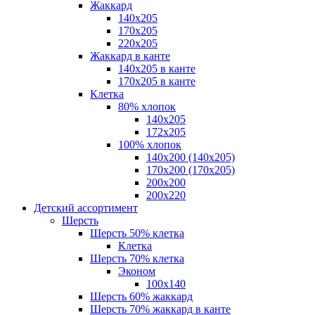
Жаккард
140x205
170х205
220х205
Жаккард в канте
140х205 в канте
170х205 в канте
Клетка
80% хлопок
140x205
172х205
100% хлопок
140x200 (140х205)
170x200 (170х205)
200х200
200х220
Детский ассортимент
Шерсть
Шерсть 50% клетка
Клетка
Шерсть 70% клетка
Эконом
100x140
Шерсть 60% жаккард
Шерсть 70% жаккард в канте