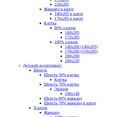
220х205
Жаккард в канте
140х205 в канте
170х205 в канте
Клетка
80% хлопок
140x205
172х205
100% хлопок
140x200 (140х205)
170x200 (170х205)
200х200
200х220
Детский ассортимент
Шерсть
Шерсть 50% клетка
Клетка
Шерсть 70% клетка
Эконом
100x140
Шерсть 60% жаккард
Шерсть 70% жаккард в канте
Хлопок
Жаккард